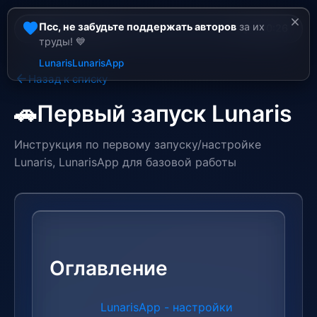
close
favorite
Псс, не забудьте поддержать авторов
за их
battery_charging_full
wifi
13.7v
265km
10:26
труды! 💙
Lunaris
LunarisApp
arrow_back
Назад к списку
🚗
Первый запуск Lunaris
Инструкция по первому запуску/настройке
Lunaris, LunarisApp для базовой работы
Оглавление
LunarisApp - настройки