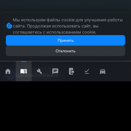
Мы используем файлы cookie для улучшения работы
cookie
сайта. Продолжая использовать сайт, вы
соглашаетесь с использованием cookie.
Принять
Отклонить
home
menu_book
build
chat
mobile_chat
download_done
directions_car
Lunaris Firmware
Бесплатная прошивка для головных устройств Geely,
Belgee, Knewstar, Livan. Раскрой потенциал штатной
мультимедиа.
Ссылки
Установка под ключ