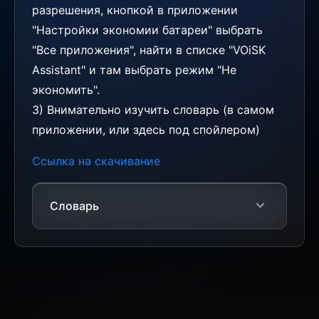
разрешения, кнопкой в приложении
"Настройки экономии батареи" выбрать
"Все приложения", найти в списке "VOiSK
Assistant" и там выбрать режим "Не
экономить".
3) Внимательно изучить словарь (в самом
приложении, или здесь под спойлером)
Ссылка на скачивание
expand_more
Словарь
⚙️ ПОЯСНЕНИЕ НАСТРОЕК
ПРИЛОЖЕНИЯ:
• Время ожидания речи - сколько
ожидать начала речи после запуска
• Время тишины для остановки - пауза