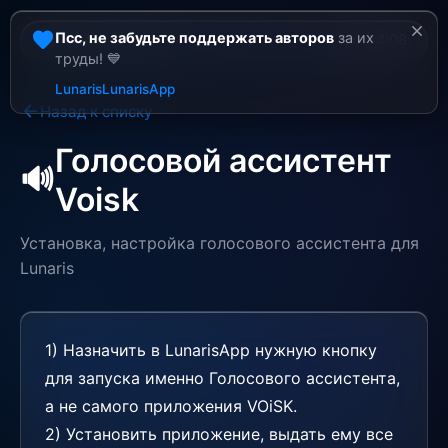
close
favorite
Псс, не забудьте поддержать авторов
за их
battery_charging_full
wifi
14.4v
203km
14:08
труды! 💙
Lunaris
LunarisApp
arrow_back
Назад к списку
Голосовой ассистент
🔊
Voisk
Установка, настройка голосового ассистента для
Lunaris
1) Назначить в LunarisApp нужную кнопку
для запуска именно Голосового ассистента,
а не самого приложения VOiSK.
2) Установить приложение, выдать ему все