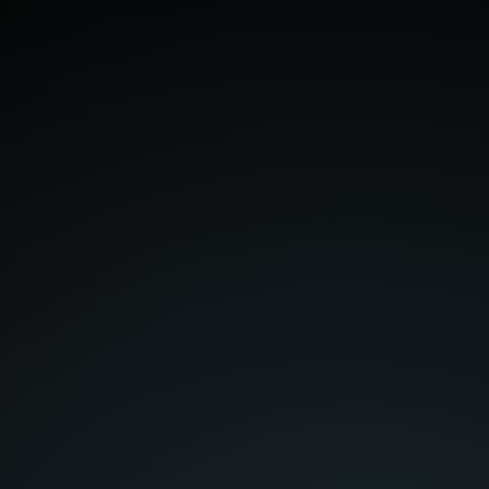
после речи для автоматической
остановки распознавания
• РЕДАКТОР ПРЕСЕТОВ - это
полноценный конструктор, в котором вы
сами можете создать свой сценарий
выполнения выбранных вами команд, а
также запуск ваших приложений (в том
числе в режиме разделенного экрана),
в выбранной вами последовательности,
при распознании указанной вами фразы
(или нескольких фраз, указанных через
ЗАПЯТУЮ)
⚠️ ВАЖНО: Любая голосовая команда
должна состоять из двух ключей:
"ОБЪЕКТ" + "ДЕЙСТВИЕ" (ИСКЛЮЧЕНИЕ
- Пресеты, они срабатывают в точности,
вплоть до пробелов, по УКАЗАННОЙ/ым
вами фразе/ам